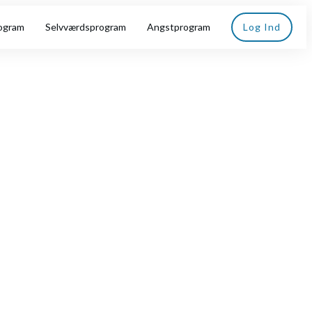
ogram
Selvværdsprogram
Angstprogram
Log Ind