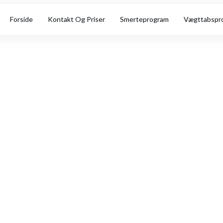
Forside
Kontakt Og Priser
Smerteprogram
Vægttabspr
Persondatapolitik